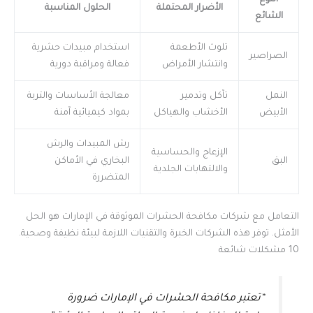
الأضرار المحتملة
الحلول المناسبة
الشائع
تلوث الأطعمة
استخدام مبيدات حشرية
الصراصير
وانتشار الأمراض
فعالة ومراقبة دورية
النمل
تآكل وتدمير
معالجة الأساسات والتربة
الأبيض
الأخشاب والهياكل
بمواد كيميائية آمنة
رش المبيدات والرش
الإزعاج والحساسية
البق
البخاري في الأماكن
والالتهابات الجلدية
المتضررة
التعامل مع شركات مكافحة الحشرات الموثوقة في الإمارات هو الحل
الأمثل. توفر هذه الشركات الخبرة والتقنيات اللازمة لبيئة نظيفة وصحية.
10 مشكلات شائعة
“تعتبر مكافحة الحشرات في الإمارات ضرورة