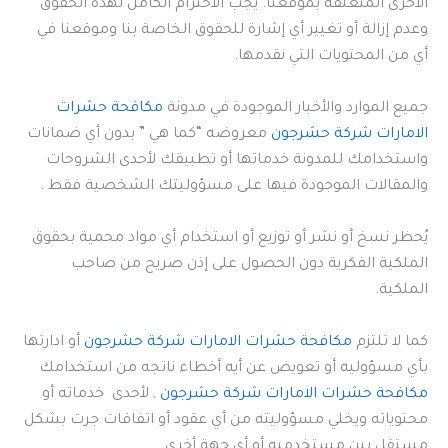
الأخرى المتعلقة بموقعنا. يجب الاحترام الكامل لهذه الحقوق
وعدم إزالة أو تغيير أي إشارة للحقوق الخاصة بنا وموقعنا في
أي من المحتويات التي نقدمها.
جميع الموارد والأخبار الموجودة في مدونة
مكافحة حشرات
الامارات شركة حشرجون
معروضه “كما هي ” بدون أي ضمانات
واستخدامك للمدونة خدماتها أو تطبيقك لأحدى الشروحات
والمقالات الموجودة فيها على مسؤوليتك الشخصية فقط .
يُحظر نسخ أو نشر أو توزيع أو استخدام أي مواد محمية بحقوق
الملكية الفكرية دون الحصول على إذن صريح من صاحب
الملكية.
كما لا تلتزم
مكافحة حشرات الامارات شركة حشرجون
أو ادارتها
بأي مسؤوليه أو تعويض عن أيه أخطاء ناتجه من استخدامك
مكافحة حشرات الامارات شركة حشرجون
, لأحدى خدماته أو
محتوياته ويخلي مسؤوليته من أي عقود أو اتفاقات جرت بشكل
مستقل بين مستخدميه أو أي جهة أخرى.